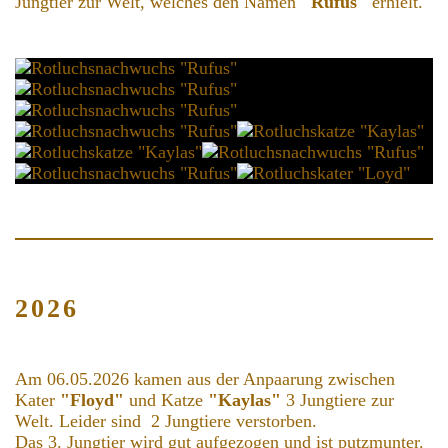
Jungtier zur Welt, welches den Namen
"Rufus"
erhielt.
2026
Am 06.05.2026 kamen aus der Anpaarung zwischen
Kater
"Floyd"
und Katze
"Kaylas"
3 Jungtiere zur
Welt. Leider sind 2 Jungtiere verstorben.
Das 3. Jungtier wird gut aufgezogen und ist putzmunter.