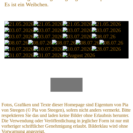
Es ist ein Weibchen.
Fotos, Grafiken und Texte dieser Homepage sind Eigentum von Pia
von Steegen (© Pia von Steegen), sofern nicht anders vermerkt. Bitte
respektieren Sie das und laden keine Bilder ohne Erlaubnis herunter.
Die Verwendung oder Veröffentlichung in jeglicher Form ist nur mit
vorheriger schriftlicher Genehmigung erlaubt. Bilderklau wird ohne
Vorwarnung angezeigt.