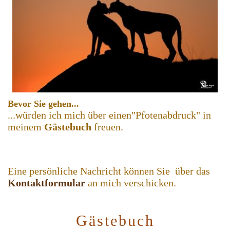
Bevor Sie gehen...
...würden ich mich über einen"Pfotenabdruck" in
meinem
Gästebuch
freuen.
Eine persönliche Nachricht können Sie über das
Kontaktformular
an mich verschicken.
Gästebuch