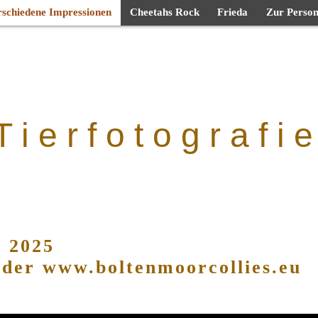
rschiedene Impressionen
Cheetahs Rock
Frieda
Zur Perso
T i e r f o t o g r a f i e
r 2025
oder www.boltenmoorcollies.eu