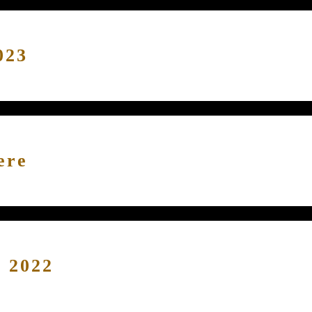
023
ere
r 2022