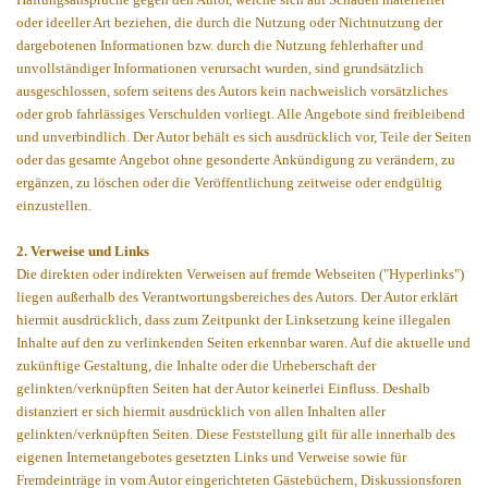
oder ideeller Art beziehen, die durch die Nutzung oder Nichtnutzung der
dargebotenen Informationen bzw. durch die Nutzung fehlerhafter und
unvollständiger Informationen verursacht wurden, sind grundsätzlich
ausgeschlossen, sofern seitens des Autors kein nachweislich vorsätzliches
oder grob fahrlässiges Verschulden vorliegt. Alle Angebote sind freibleibend
und unverbindlich. Der Autor behält es sich ausdrücklich vor, Teile der Seiten
oder das gesamte Angebot ohne gesonderte Ankündigung zu verändern, zu
ergänzen, zu löschen oder die Veröffentlichung zeitweise oder endgültig
einzustellen.
2. Verweise und Links
Die direkten oder indirekten Verweisen auf fremde Webseiten ("Hyperlinks")
liegen außerhalb des Verantwortungsbereiches des Autors. Der Autor erklärt
hiermit ausdrücklich, dass zum Zeitpunkt der Linksetzung keine illegalen
Inhalte auf den zu verlinkenden Seiten erkennbar waren. Auf die aktuelle und
zukünftige Gestaltung, die Inhalte oder die Urheberschaft der
gelinkten/verknüpften Seiten hat der Autor keinerlei Einfluss. Deshalb
distanziert er sich hiermit ausdrücklich von allen Inhalten aller
gelinkten/verknüpften Seiten. Diese Feststellung gilt für alle innerhalb des
eigenen Internetangebotes gesetzten Links und Verweise sowie für
Fremdeinträge in vom Autor eingerichteten Gästebüchern, Diskussionsforen